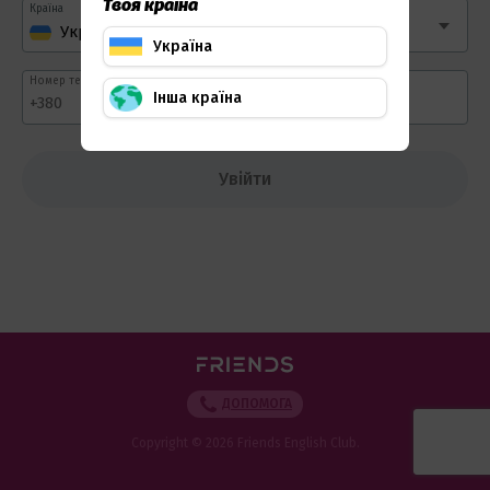
Твоя країна
Країна
Мова
Україна
Номер телефону
Інша країна
+380
Увійти
ДОПОМОГА
Copyright ©
2026
Friends English Club.